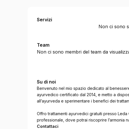
Alessandro Pedone - Operatore Ayurvedico
Servizi
Non ci sono se
Team
Non ci sono membri del team da visualizz
Su di noi
Benvenuto nel mio spazio dedicato al benesse
ayurvedico certificato dal 2014, e metto a dispo
all’ayurveda e sperimentare i benefici dei trattame
Offro trattamenti ayurvedici gratuiti presso Leda
professionale, dove potrai riscoprire l’armonia n
Contattaci