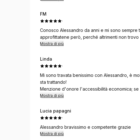
FM
·
Conosco Alessandro da anni e mi sono sempre tro
approfittatene però, perché altrimenti non trovo 
Mostra di più
Linda
·
Mi sono travata benissimo con Alessandro, è mol
sta trattando!
Menzione d'onore l'accessibilità economica; se 
sognare di ricevere dei trattamenti ayurvedici
Mostra di più
Grazie mille
Lucia papagni
·
Alessandro bravissimo e competente grazie
Mostra di più