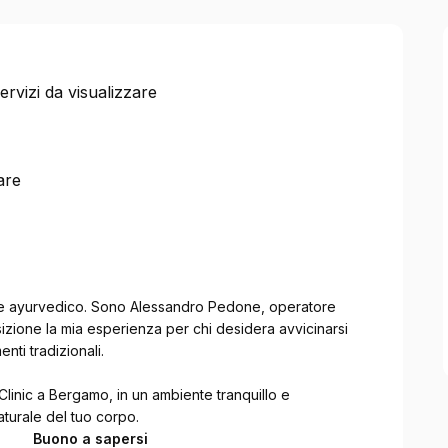
 Certificato
rvizi da visualizzare
are
re ayurvedico. Sono Alessandro Pedone, operatore
sizione la mia esperienza per chi desidera avvicinarsi
nti tradizionali.
 Clinic a Bergamo, in un ambiente tranquillo e
aturale del tuo corpo.
Buono a sapersi