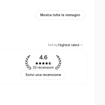
Mostra tutte le immagini
,
Highest rated
Sort
Highest rated
Sort by
:
4.6
33 recensioni
Scrivi una recensione