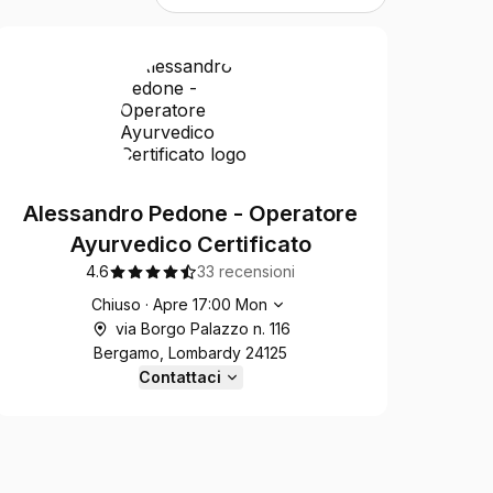
Alessandro Pedone - Operatore
Ayurvedico Certificato
4.6
33 recensioni
Orari di apertura
Chiuso
·
Apre
17:00
Mon
via Borgo Palazzo n. 116
Bergamo, Lombardy 24125
Contattaci